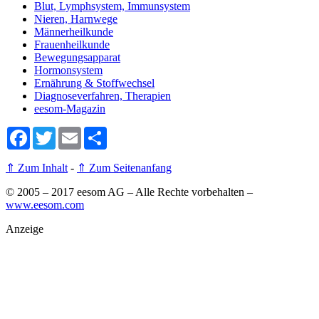
Blut, Lymphsystem, Immunsystem
Nieren, Harnwege
Männerheilkunde
Frauenheilkunde
Bewegungsapparat
Hormonsystem
Ernährung & Stoffwechsel
Diagnoseverfahren, Therapien
eesom-Magazin
Facebook
Twitter
Email
Share
⇑ Zum Inhalt
-
⇑ Zum Seitenanfang
© 2005 – 2017 eesom AG – Alle Rechte vorbehalten
–
www.eesom.com
Anzeige