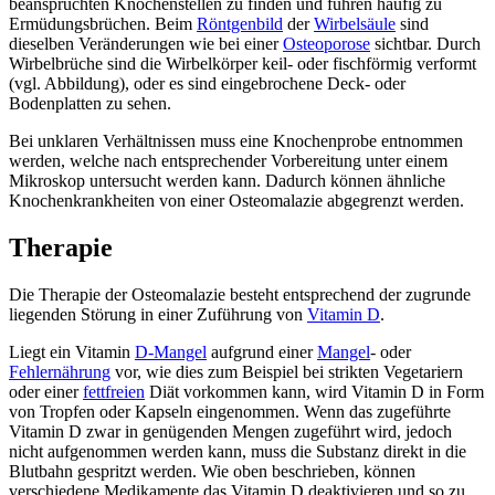
beanspruchten Knochenstellen zu finden und führen häufig zu
Ermüdungsbrüchen. Beim
Röntgenbild
der
Wirbelsäule
sind
dieselben Veränderungen wie bei einer
Osteoporose
sichtbar. Durch
Wirbelbrüche sind die Wirbelkörper keil- oder fischförmig verformt
(vgl. Abbildung), oder es sind eingebrochene Deck- oder
Bodenplatten zu sehen.
Bei unklaren Verhältnissen muss eine Knochenprobe entnommen
werden, welche nach entsprechender Vorbereitung unter einem
Mikroskop untersucht werden kann. Dadurch können ähnliche
Knochenkrankheiten von einer Osteomalazie abgegrenzt werden.
Therapie
Die Therapie der Osteomalazie besteht entsprechend der zugrunde
liegenden Störung in einer Zuführung von
Vitamin D
.
Liegt ein Vitamin
D-Mangel
aufgrund einer
Mangel
- oder
Fehlernährung
vor, wie dies zum Beispiel bei strikten Vegetariern
oder einer
fettfreien
Diät vorkommen kann, wird Vitamin D in Form
von Tropfen oder Kapseln eingenommen. Wenn das zugeführte
Vitamin D zwar in genügenden Mengen zugeführt wird, jedoch
nicht aufgenommen werden kann, muss die Substanz direkt in die
Blutbahn gespritzt werden. Wie oben beschrieben, können
verschiedene Medikamente das Vitamin D deaktivieren und so zu