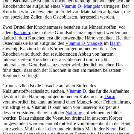
Die Osteomalazie ist eine Knochenerkrankung, bei welcher sich die
Knochendichte aufgrund eines
Vitamin D- Mangels
verringert. Der
Knochen wird zu etwa einem Drittel von Materialien aufgebaut, die
von speziellen Zellen, den Osteoblasten, hergestellt werden.
Zwei Drittel der Knochenmasse bestehen aus Mineralstoffen, vor
allem
Kalzium
, die in diese Grundsubstanz eingelagert werden und
dadurch dem Knochen erst die notwendige Härte verleihen. Bei der
Osteomalazie kann aufgrund des
Vitamin D-Mangels
im
Darm
zuwenig Kalzium in den Körper aufgenommen werden. Der
Knochen wird durch den resultierenden Abbau von hartem,
mineralisiertem Knochen, der anschliessend durch nicht
mineralisierte Grundsubstanz ersetzt wird, deutlich weicher. Das
führt dazu, dass sich der Knochen in den am meisten belasteten
Regionen verbiegt.
Grundsätzlich ist die Ursache auf allen Stufen des
Kalziumstoffwechsels zu suchen.
Vitamin D
, das für die Aufnahme
des durch die Nahrung aufgenommenen Kalziums im
Darm
verantwortlich ist, kann aufgrund einer Mangel- oder Fehlernährung
erniedrigt sein. Vitamin D kann auch von unserem Körper aus
dessen Vorstufen, die wir mit der
Nahrung
aufnehmen, gebildet
werden. Dazu müssen die Vorstufen dreimal in unserem Körper
umgewandelt werden: einmal mit Hilfe von Sonnenlicht in der Haut,
ein zweites Mal in der
Leber
und ein drittes Mal in der
Niere
. Bei