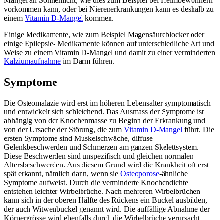
Mangel an Sonnenlicht, wie dies zum Beispiel bei Heimbewohnern
vorkommen kann, oder bei Nierenerkrankungen kann es deshalb zu
einem
Vitamin D-Mangel
kommen.
Einige Medikamente, wie zum Beispiel Magensäureblocker oder
einige Epilepsie- Medikamente können auf unterschiedliche Art und
Weise zu einem Vitamin D-Mangel und damit zu einer verminderten
Kalziumaufnahme
im Darm führen.
Symptome
Die Osteomalazie wird erst im höheren Lebensalter symptomatisch
und entwickelt sich schleichend. Das Ausmass der Symptome ist
abhängig von der Knochenmasse zu Beginn der Erkrankung und
von der Ursache der Störung, die zum
Vitamin D-Mangel
führt. Die
ersten Symptome sind Muskelschwäche, diffuse
Gelenkbeschwerden und Schmerzen am ganzen Skelettsystem.
Diese Beschwerden sind unspezifisch und gleichen normalen
Altersbeschwerden. Aus diesem Grund wird die Krankheit oft erst
spät erkannt, nämlich dann, wenn sie
Osteoporose
-ähnliche
Symptome aufweist. Durch die verminderte Knochendichte
entstehen leichter Wirbelbrüche. Nach mehreren Wirbelbrüchen
kann sich in der oberen Hälfte des Rückens ein Buckel ausbilden,
der auch Witwenbuckel genannt wird. Die auffällige Abnahme der
Körpergrösse wird ebenfalls durch die Wirbelbrüche verursacht.