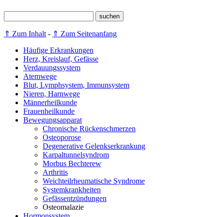
⇑ Zum Inhalt
-
⇑ Zum Seitenanfang
Häufige Erkrankungen
Herz, Kreislauf, Gefässe
Verdauungssystem
Atemwege
Blut, Lymphsystem, Immunsystem
Nieren, Harnwege
Männerheilkunde
Frauenheilkunde
Bewegungsapparat
Chronische Rückenschmerzen
Osteoporose
Degenerative Gelenkserkrankung
Karpaltunnelsyndrom
Morbus Bechterew
Arthritis
Weichteilrheumatische Syndrome
Systemkrankheiten
Gefässentzündungen
Osteomalazie
Hormonsystem