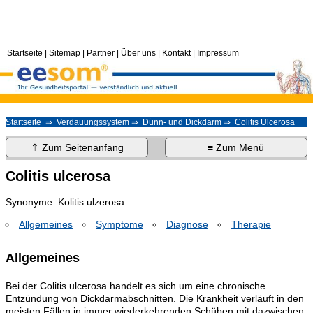
Startseite
|
Sitemap
|
Partner
|
Über uns
|
Kontakt
|
Impressum
Startseite
⇒
Verdauungssystem
⇒
Dünn- und Dickdarm
⇒ Colitis Ulcerosa
⇑ Zum Seitenanfang
≡ Zum Menü
Colitis ulcerosa
Synonyme: Kolitis ulzerosa
Allgemeines
Symptome
Diagnose
Therapie
Allgemeines
Bei der Colitis ulcerosa handelt es sich um eine chronische
Entzündung von Dickdarmabschnitten. Die Krankheit verläuft in den
meisten Fällen in immer wiederkehrenden Schüben mit dazwischen