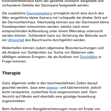
Kontrastmitteleinlauf kann der gesamte Dickdarm dargestellt und
vorhandene Defekte der Darmwand festgestellt werden.
Die zusätzliche
Darmspiegelung
ermöglicht durch eine durch den
After eingeführte kleine Kamera mit Lichtquelle die direkte Sicht auf
die Darmschleimhaut. Gleichzeitig können aus der Darmwand kleine
Gewebeproben entnommen werden, welche nach einer
entsprechenden Aufbereitung unter einem Mikroskop untersucht
werden können. Schliesslich kann zur Sicherung der Befunde auch
ein
Ultraschall
des Bauchraums durchgeführt werden.
Weiterhelfen können zudem allgemeine Blutuntersuchungen und
die Analyse von Stuhlproben zur Suche von Bakterien oder
allfälligen anderen Erregern, die als Auslöser von
Durchfällen
in
Frage kommen.
Therapie
Ganz allgemein sollte in den beschwerdefreien Zeiten darauf
geachtet werden, dass eine
eiweiss
- und kalorienreiche, jedoch
leicht verdauliche, zuckerfreie Kost eingenommen wird. Dem
Verzicht auf Nikotin wird ebenfalls eine günstige Auswirkung
zugeschrieben.
Beim Auftreten von Mangelerscheinungen muss ein Ersatz von