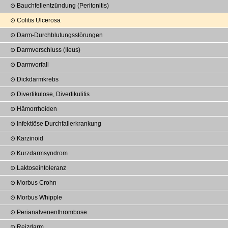
Bauchfellentzündung (Peritonitis)
Colitis Ulcerosa
Darm-Durchblutungs­störungen
Darmverschluss (Ileus)
Darmvorfall
Dickdarmkrebs
Divertikulose, Divertikulitis
Hämorrhoiden
Infektiöse Durchfallerkrankung
Karzinoid
Kurzdarmsyndrom
Laktoseintoleranz
Morbus Crohn
Morbus Whipple
Perianalvenen­thrombose
Reizdarm