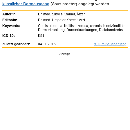
künstlicher Darmausgang
(Anus praeter) angelegt werden.
Autor/in:
Dr. med. Sibylle Krämer, Ärztin
Editor/in:
Dr. med. Urspeter Knecht, Arzt
Keywords:
Colitis ulcerosa, Kolitis ulzerosa, chronisch entzündliche
Darmerkrankung, Darmerkrankungen, Dickdarmkrebs
ICD-10:
K51
Zuletzt geändert:
04.11.2016
Zum Seitenanfang
Anzeige