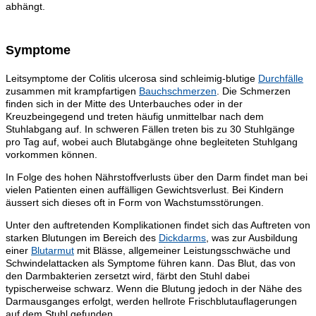
abhängt.
Symptome
Leitsymptome der Colitis ulcerosa sind schleimig-blutige
Durchfälle
zusammen mit krampfartigen
Bauchschmerzen
. Die Schmerzen
finden sich in der Mitte des Unterbauches oder in der
Kreuzbeingegend und treten häufig unmittelbar nach dem
Stuhlabgang auf. In schweren Fällen treten bis zu 30 Stuhlgänge
pro Tag auf, wobei auch Blutabgänge ohne begleiteten Stuhlgang
vorkommen können.
In Folge des hohen Nährstoffverlusts über den Darm findet man bei
vielen Patienten einen auffälligen Gewichtsverlust. Bei Kindern
äussert sich dieses oft in Form von Wachstumsstörungen.
Unter den auftretenden Komplikationen findet sich das Auftreten von
starken Blutungen im Bereich des
Dickdarms
, was zur Ausbildung
einer
Blutarmut
mit Blässe, allgemeiner Leistungsschwäche und
Schwindelattacken als Symptome führen kann. Das Blut, das von
den Darmbakterien zersetzt wird, färbt den Stuhl dabei
typischerweise schwarz. Wenn die Blutung jedoch in der Nähe des
Darmausganges erfolgt, werden hellrote Frischblutauflagerungen
auf dem Stuhl gefunden.