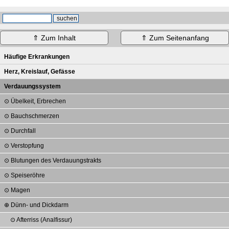
⇑ Zum Inhalt
⇑ Zum Seitenanfang
Häufige Erkrankungen
Herz, Kreislauf, Gefässe
Verdauungssystem
Übelkeit, Erbrechen
Bauchschmerzen
Durchfall
Verstopfung
Blutungen des Verdauungstrakts
Speiseröhre
Magen
Dünn- und Dickdarm
Afterriss (Analfissur)