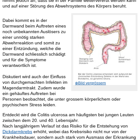
nimmt jedoch an, dass sie in der Familie weitervererbt werden kann
und auf einer Störung des Abwehrsystems des Körpers beruht.
Dabei kommt es in der
Darmwand beim Auftreten eines
noch unbekannten Auslösers zu
einer unnötig starken
Abwehrreaktion und somit zu
einer Entzündung, welche die
Darmwand schliesslich schädigt
und für die Symptome
verantwortlich ist.
Diskutiert wird auch der Einfluss
von durchgemachten Infekten im
Magendarmtrakt. Zudem wurde
ein gehäuftes Auftreten bei
Personen beobachtet, die unter grossem körperlichem oder
psychischem Stress leiden.
Entdeckt wird die Colitis ulcerosa am häufigsten bei jungen Leuten
zwischen dem 20. und 40. Lebensjahr.
Nach langjährigem Verlauf ist das Risiko für die Entstehung von
Dickdarmkrebs
erhöht, wobei das Krebsrisiko nicht nur von der
Krankheitsdauer, sondern auch stark vom Ausmass der Erkrankung