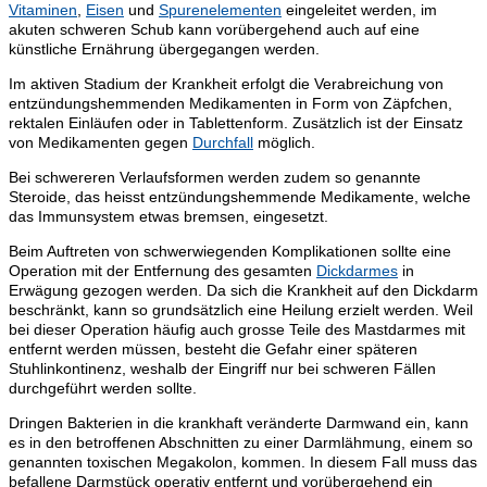
Vitaminen
,
Eisen
und
Spurenelementen
eingeleitet werden, im
akuten schweren Schub kann vorübergehend auch auf eine
künstliche Ernährung übergegangen werden.
Im aktiven Stadium der Krankheit erfolgt die Verabreichung von
entzündungshemmenden Medikamenten in Form von Zäpfchen,
rektalen Einläufen oder in Tablettenform. Zusätzlich ist der Einsatz
von Medikamenten gegen
Durchfall
möglich.
Bei schwereren Verlaufsformen werden zudem so genannte
Steroide, das heisst entzündungshemmende Medikamente, welche
das Immunsystem etwas bremsen, eingesetzt.
Beim Auftreten von schwerwiegenden Komplikationen sollte eine
Operation mit der Entfernung des gesamten
Dickdarmes
in
Erwägung gezogen werden. Da sich die Krankheit auf den Dickdarm
beschränkt, kann so grundsätzlich eine Heilung erzielt werden. Weil
bei dieser Operation häufig auch grosse Teile des Mastdarmes mit
entfernt werden müssen, besteht die Gefahr einer späteren
Stuhlinkontinenz, weshalb der Eingriff nur bei schweren Fällen
durchgeführt werden sollte.
Dringen Bakterien in die krankhaft veränderte Darmwand ein, kann
es in den betroffenen Abschnitten zu einer Darmlähmung, einem so
genannten toxischen Megakolon, kommen. In diesem Fall muss das
befallene Darmstück operativ entfernt und vorübergehend ein