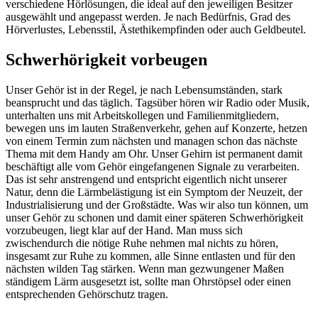
verschiedene Hörlösungen, die ideal auf den jeweiligen Besitzer
ausgewählt und angepasst werden. Je nach Bedürfnis, Grad des
Hörverlustes, Lebensstil, Ästethikempfinden oder auch Geldbeutel.
Schwerhörigkeit vorbeugen
Unser Gehör ist in der Regel, je nach Lebensumständen, stark
beansprucht und das täglich. Tagsüber hören wir Radio oder Musik,
unterhalten uns mit Arbeitskollegen und Familienmitgliedern,
bewegen uns im lauten Straßenverkehr, gehen auf Konzerte, hetzen
von einem Termin zum nächsten und managen schon das nächste
Thema mit dem Handy am Ohr. Unser Gehirn ist permanent damit
beschäftigt alle vom Gehör eingefangenen Signale zu verarbeiten.
Das ist sehr anstrengend und entspricht eigentlich nicht unserer
Natur, denn die Lärmbelästigung ist ein Symptom der Neuzeit, der
Industrialisierung und der Großstädte. Was wir also tun können, um
unser Gehör zu schonen und damit einer späteren Schwerhörigkeit
vorzubeugen, liegt klar auf der Hand. Man muss sich
zwischendurch die nötige Ruhe nehmen mal nichts zu hören,
insgesamt zur Ruhe zu kommen, alle Sinne entlasten und für den
nächsten wilden Tag stärken. Wenn man gezwungener Maßen
ständigem Lärm ausgesetzt ist, sollte man Ohrstöpsel oder einen
entsprechenden Gehörschutz tragen.