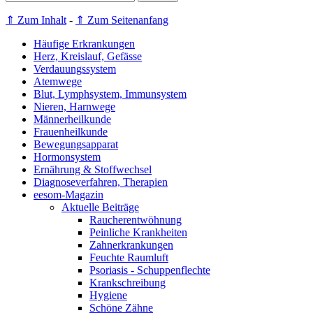
⇑ Zum Inhalt
-
⇑ Zum Seitenanfang
Häufige Erkrankungen
Herz, Kreislauf, Gefässe
Verdauungssystem
Atemwege
Blut, Lymphsystem, Immunsystem
Nieren, Harnwege
Männerheilkunde
Frauenheilkunde
Bewegungsapparat
Hormonsystem
Ernährung & Stoffwechsel
Diagnoseverfahren, Therapien
eesom-Magazin
Aktuelle Beiträge
Raucherentwöhnung
Peinliche Krankheiten
Zahnerkrankungen
Feuchte Raumluft
Psoriasis - Schuppenflechte
Krankschreibung
Hygiene
Schöne Zähne