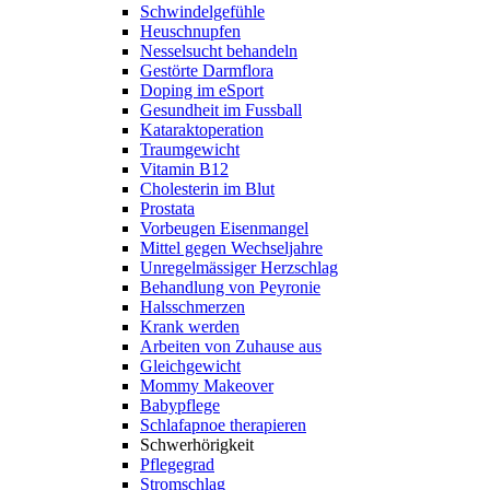
Schwindelgefühle
Heuschnupfen
Nesselsucht behandeln
Gestörte Darmflora
Doping im eSport
Gesundheit im Fussball
Kataraktoperation
Traumgewicht
Vitamin B12
Cholesterin im Blut
Prostata
Vorbeugen Eisenmangel
Mittel gegen Wechseljahre
Unregelmässiger Herzschlag
Behandlung von Peyronie
Halsschmerzen
Krank werden
Arbeiten von Zuhause aus
Gleichgewicht
Mommy Makeover
Babypflege
Schlafapnoe therapieren
Schwerhörigkeit
Pflegegrad
Stromschlag